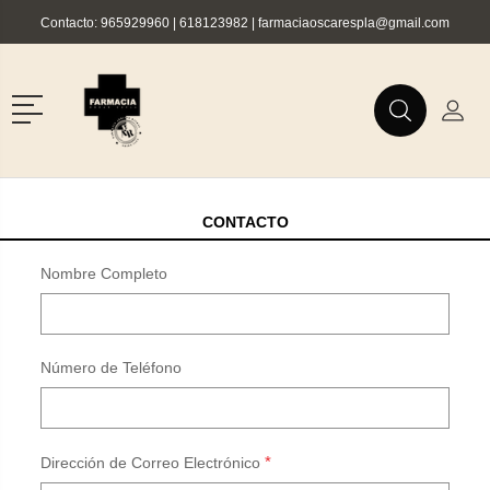
Contacto:
965929960
|
618123982
|
farmaciaoscarespla@gmail.com
r
Menú
Buscar
Mi C
Buscar
CONTACTO
Nombre Completo
Número de Teléfono
*
Dirección de Correo Electrónico