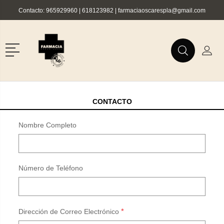
Contacto:
965929960
|
618123982
|
farmaciaoscarespla@gmail.com
r
Menú
Buscar
Mi C
Buscar
CONTACTO
Nombre Completo
Número de Teléfono
*
Dirección de Correo Electrónico